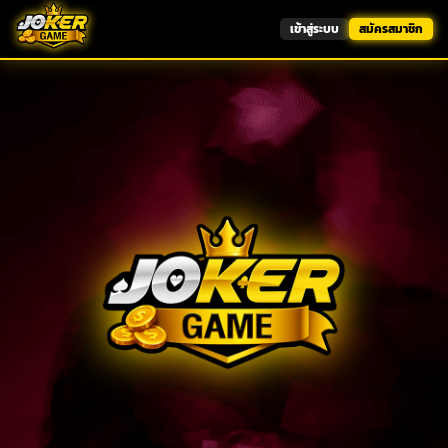
เข้าสู่ระบบ
สมัครสมาชิก