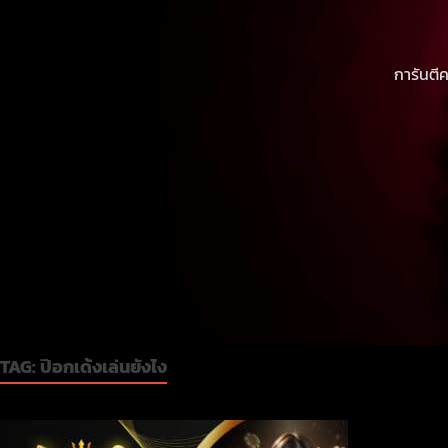
การันตีค
TAG:
ป๊อกเด้งเล่นยังไง