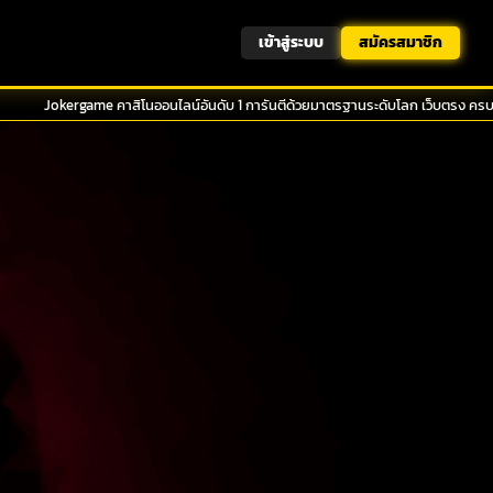
เข้าสู่ระบบ
สมัครสมาชิก
kergame คาสิโนออนไลน์อันดับ 1 การันตีด้วยมาตรฐานระดับโลก เว็บตรง ครบจบทุกเกมก