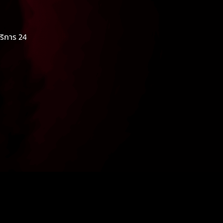
บริการ 24