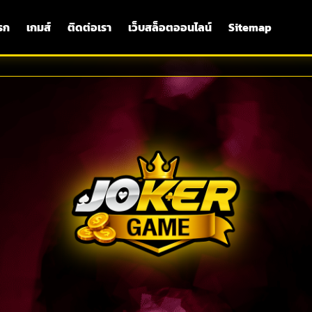
รก
เกมส์
ติดต่อเรา
เว็บสล็อตออนไลน์
Sitemap
Jo