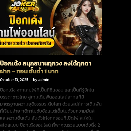
ป๊อกเด้ง สนุกสนานทุกวง ลงได้ทุกตา
ฝาก – ถอน ขั้นต่ำ 1 บาท
October 13, 2025
-
by
admin
ป๊อกเด้ง จากเกมไพ่ที่เป็นที่ชื่นชอบ และเป็นที่รู้จักใน
บรรดาชาวไทย สู่เกมเดิมพันออนไลน์สากลที่มี
มาตรฐานความยุติธรรมระดับโลก ด้วยเสน่ห์การเดิมพัน
ที่เรียบง่าย กติกาไม่ซับซ้อนแต่เต็มไปด้วยความมันส์
และความตื่นเต้น ลุ้นตัวโก่งทุกรอบที่เปิดไพ่ สะใจใน
สไตล์แบบ ป๊อกเด้งออนไลน์ ที่พาคุณรวยแบบเด้งดึ๋ง 2