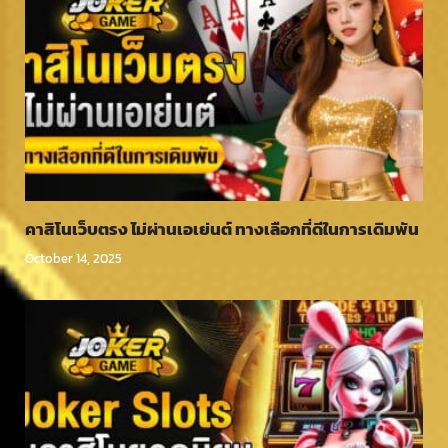
คาสิโนเว็บตรง ไม่ผ่านเอเย่นต์ ทางเลือกที่ดีในการเดิมพัน
October 14, 2025