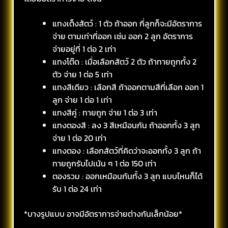
แทงเต็งสัตว์ : 1 ตัว ถ้าออก กี่ลูกก็จะมีอัตราการ
จ่าย ตามเท่าที่ออก เช่น ออก 2 ลูก อัตราการ
จ่ายอยู่ที่ 1 ต่อ 2 เท่า
แทงโต๊ด : เมื่อเลือกสัตว์ 2 ตัว ถ้าทายถูกทั้ง 2
ตัว จ่าย 1 ต่อ 5 เท่า
แทงสีเดียว : เลือกสี ถ้าออกตามสีที่เลือก ออก 1
ลูก จ่าย 1 ต่อ 1 เท่า
แทงสีคู่ : ทายถูก จ่าย 1 ต่อ 3 เท่า
แทงตองสี : ลง 3 สีเหมือนกัน ถ้าออกทั้ง 3 ลูก
จ่าย 1 ต่อ 20 เท่า
แทงตอง : เลือกสัตว์ที่คิดว่าจะออกทั้ง 3 ลูก ถ้า
ทายถูกรับไปเน้น ๆ 1 ต่อ 150 เท่า
ตองรวม : ออกเหมือนกันทั้ง 3 ลูก แบบไหนก็ได้
รับ 1 ต่อ 24 เท่า
*บางรูปแบบ อาจมีอัตราการจ่ายต่างกันเล็กน้อย*