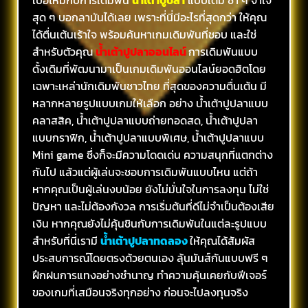
เบื่อไหมกับการเดิมพัน
น้ำเต้าปูปลา
แบบเดิม ซ้ำ ๆ จำเจ
สุด ๆ บอกลามันได้เลย เพราะที่นี่มีอะไรที่สุดกว่า ให้คุณ
ได้ตื่นเต้นเร้าใจ พร้อมค้นหาเกมเดิมพันที่ชอบ และใช่
สำหรับตัวคุณ
น้ำเต้าปูปลาออนไลน์
การเดิมพันแบบ
ดั้งเดิมที่พัฒนามาเป็นเกมเดิมพันออนไลน์ยอดฮิตโดย
เฉพาะเหล่านักเดิมพันชาวไทย ที่สุดของความตื่นเต้น มี
หลากหลายรูปแบบเกมให้เลือก อย่าง น้ำเต้าปูปลาแบบ
คลาสสิค, น้ำเต้าปูปลาแบบถ่ายทอดสด, น้ำเต้าปูปลา
แบบกราฟิก, น้ำเต้าปูปลาแบบพิเศษ, น้ำเต้าปูปลาแบบ
Mini game ซึ่งก็จะมีความโดดเด่น ความสนุกที่แตกต่าง
กันไป แล้วแต่ผู้เล่นจะชอบการเดิมพันแบบไหน แต่ถ้า
หากคุณเป็นผู้เล่นงบน้อย ยังไม่มั่นใจในการลงทุน ไม่ใช่
ปัญหา และไม่ต้องกังวล การเริ่มต้นที่ดีไม่จำเป็นต้องเสีย
เงิน หากคุณยังไม่คุ้นชินกับการเดิมพันในแต่ละรูปแบบ
สำหรับที่นี่เรามี
น้ำเต้าปูปลาทดลอง
ให้คุณได้สัมผัส
ประสบการณ์โดยตรงด้วยตนเอง ลุ้นมันส์กันแบบฟรี ๆ
ฝึกฝนการแทงอย่างชำนาญ ทำความคุ้นเคยกับฟีเจอร์
ของเกมที่เสมือนจริงทุกอย่าง ก่อนจะไปลงทุนจริง