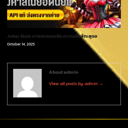
Joker Slots ภาพสวยคมชัด ความมันส์ทะลุจอ
October 14, 2025
About admin
View all posts by admin
→