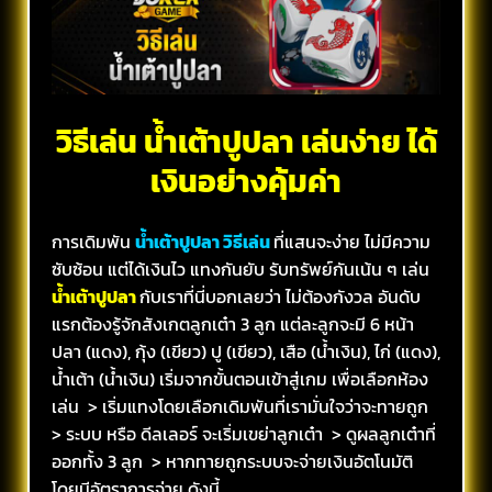
วิธีเล่น น้ำเต้าปูปลา เล่นง่าย ได้
เงินอย่างคุ้มค่า
การเดิมพัน
น้ำเต้าปูปลา วิธีเล่น
ที่แสนจะง่าย ไม่มีความ
ซับซ้อน แต่ได้เงินไว แทงกันยับ รับทรัพย์กันเน้น ๆ เล่น
น้ำเต้าปูปลา
กับเราที่นี่บอกเลยว่า ไม่ต้องกังวล อันดับ
แรกต้องรู้จักสังเกตลูกเต๋า 3 ลูก แต่ละลูกจะมี 6 หน้า
ปลา (แดง), กุ้ง (เขียว) ปู (เขียว), เสือ (น้ำเงิน), ไก่ (แดง),
น้ำเต้า (น้ำเงิน) เริ่มจากขั้นตอนเข้าสู่เกม เพื่อเลือกห้อง
เล่น > เริ่มแทงโดยเลือกเดิมพันที่เรามั่นใจว่าจะทายถูก
> ระบบ หรือ ดีลเลอร์ จะเริ่มเขย่าลูกเต๋า > ดูผลลูกเต๋าที่
ออกทั้ง 3 ลูก > หากทายถูกระบบจะจ่ายเงินอัตโนมัติ
โดยมีอัตราการจ่าย ดังนี้