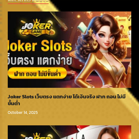
Joker Slots เว็บตรง แตกง่าย ได้เงินจริง ฝาก ถอน ไม่มี
ขั้นต่ำ
October 14, 2025