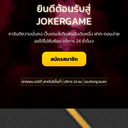
ยินดีต้อนรับสู่
JOKERGAME
การันตีความมั่นคง เว็บเกมส์เดิมพันอันดับหนึ่ง ฝาก-ถอนง่าย
ออโต้ไม่ซับซ้อน บริการ 24 ชั่วโมง
สมัครสมาชิก
ฝากถอน ออโต้
ฝากไม่มีขั้นต่ำ
บริการ 24 ชม.
รองรับทรูวอเลท